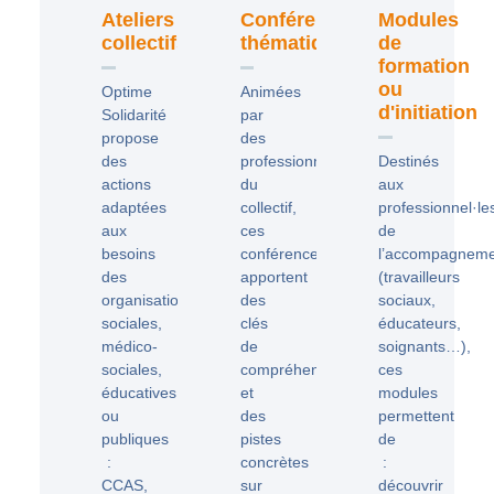
Ateliers
Conférences
Modules
collectifs
thématiques
de
formation
ou
Optime
Animées
d'initiation
Solidarité
par
propose
des
des
professionnel·les
Destinés
actions
du
aux
adaptées
collectif,
professionnel·le
aux
ces
de
besoins
conférences
l’accompagnem
des
apportent
(travailleurs
organisations
des
sociaux,
sociales,
clés
éducateurs,
médico-
de
soignants…),
sociales,
compréhension
ces
éducatives
et
modules
ou
des
permettent
publiques
pistes
de
:
concrètes
:
CCAS,
sur
découvrir