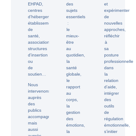
EHPAD,
des
et
centres
sujets
expérimenter
d’hébergement,
essentiels
de
établissements
:
nouvelles
de
le
approches,
santé,
mieux-
réfléchir
associations,
être
à
structures
au
sa
d’insertion
quotidien
,
posture
ou
la
professionnelle
de
santé
dans
soutien…
globale
,
la
le
relation
Nous
rapport
d’aide,
intervenons
au
intégrer
auprès
corps
,
des
des
la
outils
publics
gestion
de
accompagnés
,
des
régulation
mais
émotions
,
émotionnelle,
aussi
la
s’initier
auprès