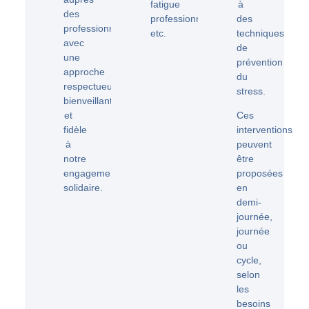
fatigue
à
des
professionnelle
,
des
professionnel·les
,
etc.
techniques
avec
de
une
prévention
approche
du
respectueuse,
stress.
bienveillante
et
Ces
fidèle
interventions
à
peuvent
notre
être
engagement
proposées
solidaire.
en
demi-
journée,
journée
ou
cycle
,
selon
les
besoins