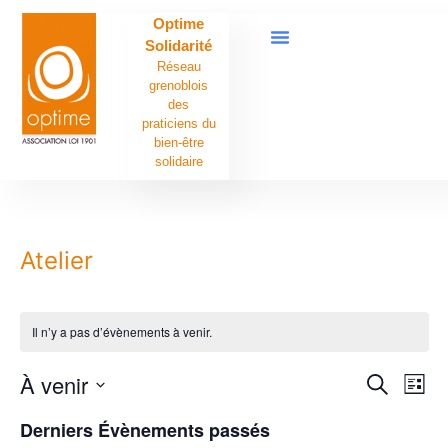
Optime
Solidarité
Réseau
grenoblois
des
praticiens du
bien-être
solidaire
Atelier
Il n’y a pas d’évènements à venir.
Rech
Na
À venir
Recherche
Liste
Sélectionnez
de
et
une
Derniers Évènements passés
date.