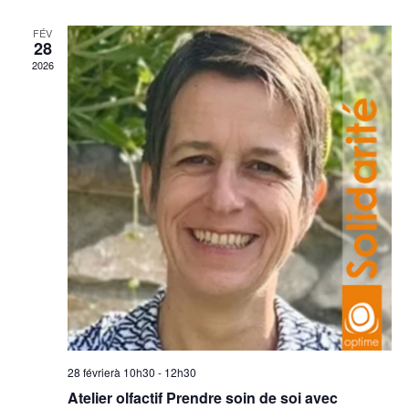
vu
navig
Év
FÉV
de
28
2026
vues
Évèn
28 févrierà 10h30
-
12h30
Atelier olfactif Prendre soin de soi avec