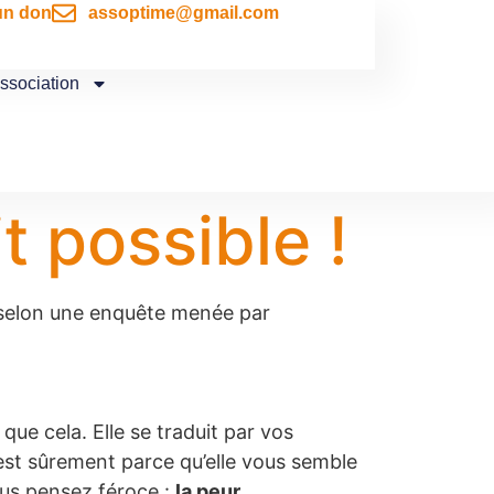
un don
assoptime@gmail.com
association
t possible !
selon une enquête menée par
ue cela. Elle se traduit par vos
’est sûrement parce qu’elle vous semble
vous pensez féroce :
la peur
.