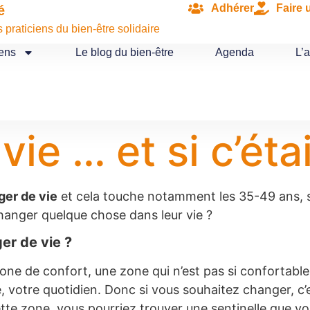
Adhérer
Faire 
é
praticiens du bien-être solidaire
iens
Le blog du bien-être
Agenda
L’
ie … et si c’étai
ger de vie
et cela touche notamment les 35-49 ans, 
anger quelque chose dans leur vie ?
ger de vie ?
e de confort, une zone qui n’est pas si confortable q
e, votre quotidien. Donc si vous souhaitez changer, c
cette zone, vous pourriez trouver une sentinelle que 