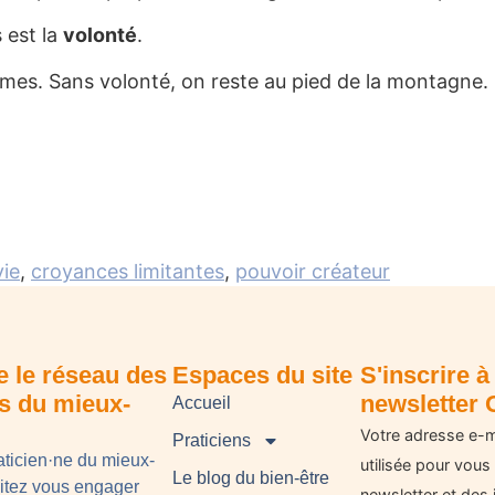
 est la
volonté
.
imes. Sans volonté, on reste au pied de la montagne.
vie
,
croyances limitantes
,
pouvoir créateur
e le réseau des
Espaces du site
S'inscrire à 
ns du mieux-
newsletter 
Accueil
Votre adresse e-m
Praticiens
aticien·ne du mieux-
utilisée pour vous
Le blog du bien-être
aitez vous engager
newsletter et des 