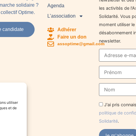
arche solidaire ?
Agenda
les activités de l
collectif Optime.
L’association
Solidarité. Vous p
moment utiliser le 
e candidate
Adhérer
désabonnement in
Faire un don
newsletter.
assoptime@gmail.com
ons utiliser
J'ai pris conna
ques et de
politique de confi
Solidarité
.