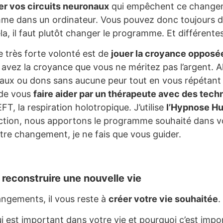
r vos circuits neuronaux
qui empêchent ce changeme
me dans un ordinateur. Vous pouvez donc toujours dir
a, il faut plutôt changer le programme. Et différente
 très forte volonté est de
jouer la croyance opposé
avez la croyance que vous ne méritez pas l’argent. A
eaux ou dons sans aucune peur tout en vous répétant «
 de vous
faire aider par un thérapeute avec des tech
EFT, la respiration holotropique. J’utilise
l’Hypnose H
uction, nous apportons le programme souhaité dans vo
tre changement, je ne fais que vous guider.
 reconstruire une nouvelle vie
angements, il vous reste à
créer votre vie souhaitée
.
i est important dans votre vie et pourquoi c’est impo