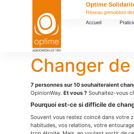
contenu
Optime Solidarit
principal
Réseau grenoblois des 
Accueil
Pratic
Changer de v
7 personnes sur 10 souhaiteraient chan
OpinionWay.
Et vous ?
Souhaitez-vous ch
Pourquoi est-ce si difficile de chan
Souvent vous restez coincé dans votre zon
habitudes, vos relations, votre entourag
trop étroite. Mais, en voulant sortir de 