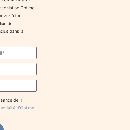
'Association Optime
ouvez à tout
lien de
clus dans la
issance de
la
dentialité d'Optime