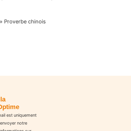
 » Proverbe chinois
la
Optime
ail est uniquement
 envoyer notre
informations sur