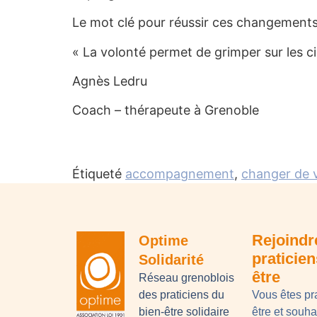
Le mot clé pour réussir ces changements
« La volonté permet de grimper sur les c
Agnès Ledru
Coach – thérapeute à Grenoble
Étiqueté
accompagnement
,
changer de 
Rejoindr
Optime
praticie
Solidarité
être
Réseau grenoblois
des praticiens du
Vous êtes pr
bien-être solidaire
être et souh