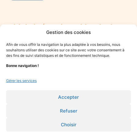
Rejoindre le réseau des praticiens du mieux-
Gestion des cookies
être
Vous êtes praticien·ne du mieux-être et souhaitez vous
Afin de vous offrir la navigation la plus adaptée à vos besoins, nous
engager dans une démarche solidaire ? Rejoignez le collectif
souhaitons utiliser des cookies sur ce site avec votre consentement à
Optime.
des fins de suivi statistiques et de fonctionnement technique.
Bonne navigation !
Je candidate
Gérer les services
Accepter
Refuser
Choisir
© 2015-2025 Optime tous droits réservés.
Mentions légales