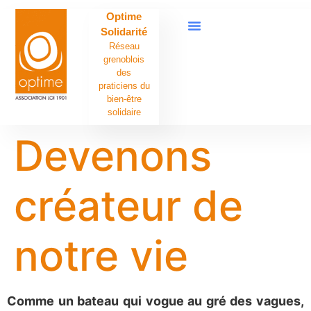
contenu
Optime
principal
Solidarité
Réseau
grenoblois
des
praticiens du
bien-être
solidaire
Devenons
créateur de
notre vie
Comme un bateau qui vogue au gré des vagues,