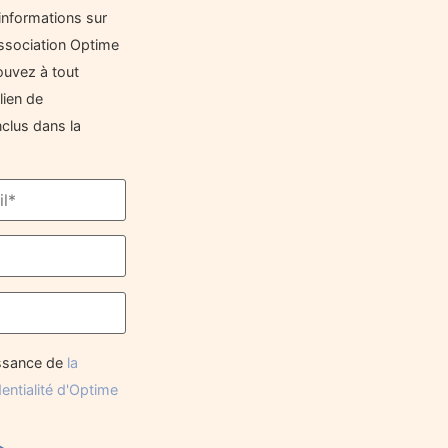
informations sur
'Association Optime
ouvez à tout
lien de
clus dans la
issance de
la
dentialité d'Optime