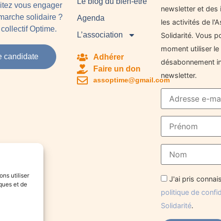
Le blog du bien-être
aitez vous engager
newsletter et des 
arche solidaire ?
Agenda
les activités de l
collectif Optime.
L’association
Solidarité. Vous p
moment utiliser le 
e candidate
Adhérer
désabonnement in
Faire un don
newsletter.
assoptime@gmail.com
ons utiliser
J'ai pris conna
ques et de
politique de confi
Solidarité
.