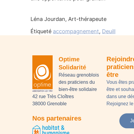
Léna Jourdan, Art-thérapeute
Étiqueté
accompagnement
,
Deuill
Rejoindr
Optime
praticie
Solidarité
être
Réseau grenoblois
des praticiens du
Vous êtes pr
bien-être solidaire
être et souh
42 rue Très Cloîtres
dans une dém
38000 Grenoble
Rejoignez le 
Nos partenaires
J