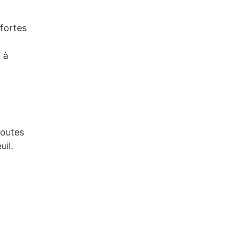
 fortes
 à
toutes
uil.