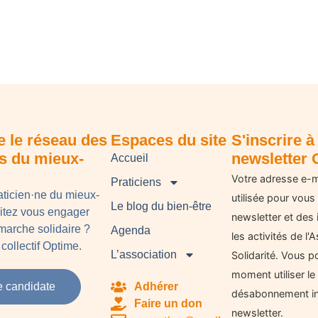
e le réseau des
Espaces du site
S'inscrire à 
ns du mieux-
newsletter 
Accueil
Votre adresse e-m
Praticiens
aticien·ne du mieux-
utilisée pour vous
Le blog du bien-être
aitez vous engager
newsletter et des 
arche solidaire ?
Agenda
les activités de l
collectif Optime.
L’association
Solidarité. Vous p
moment utiliser le 
e candidate
Adhérer
désabonnement in
Faire un don
newsletter.