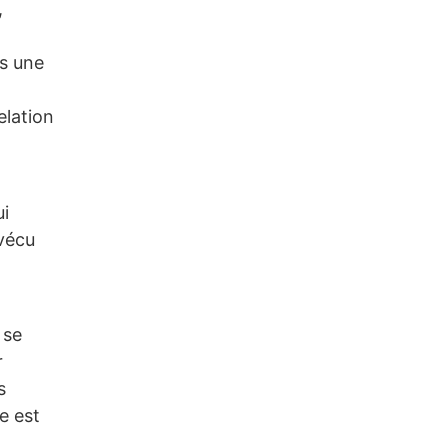
,
rs une
elation
ui
 vécu
 se
r
s
e est