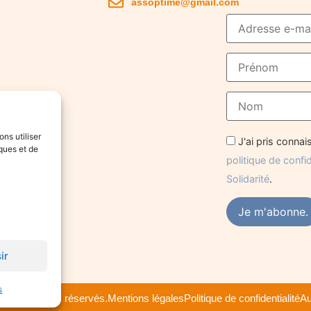
assoptime@gmail.com
ons utiliser
J'ai pris conna
ques et de
politique de confi
Solidarité
.
ir
s
e tous droits réservés.
Mentions légales
Politique de confidentialité
Au