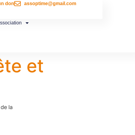
un don
assoptime@gmail.com
association
ête et
 de la