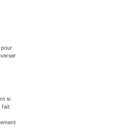
l pour
averser
nt si
 fait
ngement