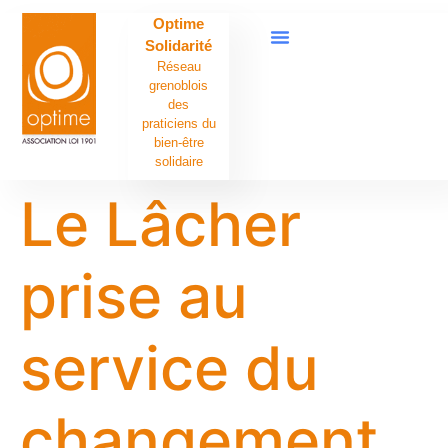
contenu
Optime
principal
Solidarité
Réseau
grenoblois
des
praticiens du
bien-être
solidaire
Le Lâcher
prise au
service du
changement