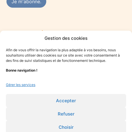
Rejoindre le réseau des praticiens du mieux-
Gestion des cookies
être
Vous êtes praticien·ne du mieux-être et souhaitez vous
Afin de vous offrir la navigation la plus adaptée à vos besoins, nous
engager dans une démarche solidaire ? Rejoignez le collectif
souhaitons utiliser des cookies sur ce site avec votre consentement à
Optime.
des fins de suivi statistiques et de fonctionnement technique.
Bonne navigation !
Je candidate
Gérer les services
Accepter
Refuser
Choisir