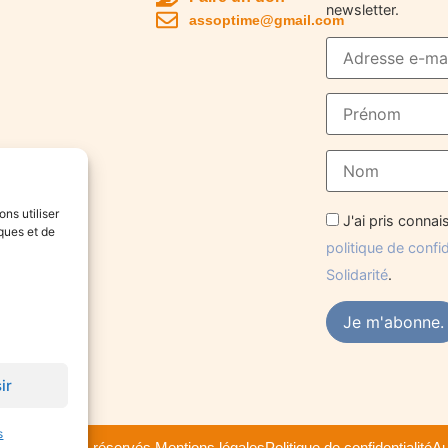
newsletter.
assoptime@gmail.com
ons utiliser
J'ai pris conna
ques et de
politique de confi
Solidarité
.
ir
s
e tous droits réservés.
Mentions légales
Politique de confidentialité
Au