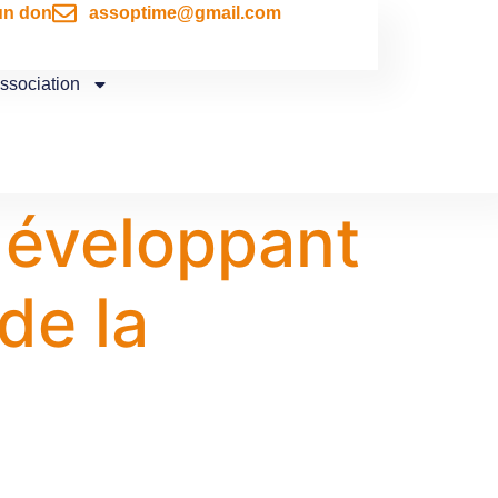
un don
assoptime@gmail.com
association
développant
de la