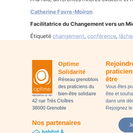
Catherine Favre-Moiron
Facilitatrice du Changement vers un Mi
Étiqueté
changement
,
conférence
,
lâche
Rejoindr
Optime
praticie
Solidarité
être
Réseau grenoblois
des praticiens du
Vous êtes pr
bien-être solidaire
être et souh
42 rue Très Cloîtres
dans une dém
38000 Grenoble
Rejoignez le 
Nos partenaires
J