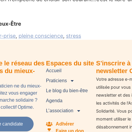
eux-Être
r-prise
,
pleine conscience
,
stress
e le réseau des
Espaces du site
S'inscrire à 
ns du mieux-
newsletter 
Accueil
Votre adresse e-m
Praticiens
aticien·ne du mieux-
utilisée pour vous
Le blog du bien-être
aitez vous engager
newsletter et des 
arche solidaire ?
Agenda
les activités de l
collectif Optime.
L’association
Solidarité. Vous p
moment utiliser le 
e candidate
Adhérer
désabonnement in
Faire un don