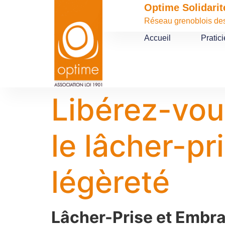
contenu
Optime Solidarit
principal
Réseau grenoblois des 
Accueil
Pratic
Libérez-vou
le lâcher-pr
légèreté
Lâcher-Prise et Embra