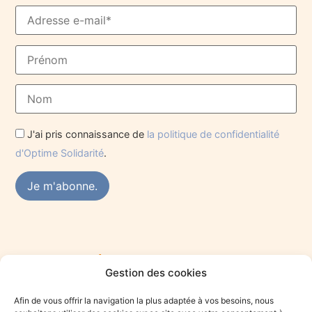
J'ai pris connaissance de
la politique de confidentialité
d'Optime Solidarité
.
Rejoindre le réseau des praticiens du mieux-
Gestion des cookies
être
Vous êtes praticien·ne du mieux-être et souhaitez vous
Afin de vous offrir la navigation la plus adaptée à vos besoins, nous
engager dans une démarche solidaire ? Rejoignez le collectif