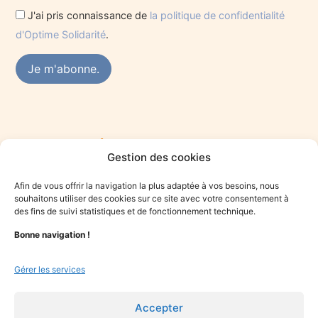
J'ai pris connaissance de
la politique de confidentialité
d'Optime Solidarité
.
Rejoindre le réseau des praticiens du mieux-
Gestion des cookies
être
Vous êtes praticien·ne du mieux-être et souhaitez vous
Afin de vous offrir la navigation la plus adaptée à vos besoins, nous
engager dans une démarche solidaire ? Rejoignez le collectif
souhaitons utiliser des cookies sur ce site avec votre consentement à
Optime.
des fins de suivi statistiques et de fonctionnement technique.
Bonne navigation !
Je candidate
Gérer les services
Accepter