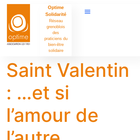
contenu
Optime
principal
Solidarité
Réseau
grenoblois
des
praticiens du
bien-être
solidaire
Saint Valentin
: …et si
l’amour de
l’autre