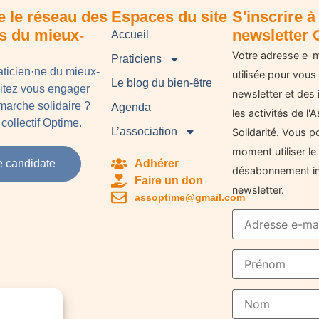
e le réseau des
Espaces du site
S'inscrire à 
ns du mieux-
newsletter 
Accueil
Votre adresse e-m
Praticiens
aticien·ne du mieux-
utilisée pour vous
Le blog du bien-être
aitez vous engager
newsletter et des 
arche solidaire ?
Agenda
les activités de l
collectif Optime.
L’association
Solidarité. Vous p
moment utiliser le 
e candidate
Adhérer
désabonnement in
Faire un don
newsletter.
assoptime@gmail.com