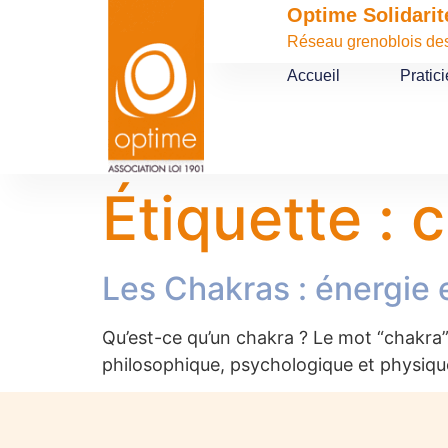
contenu
Optime Solidarit
principal
Réseau grenoblois des 
Accueil
Pratic
Étiquette :
c
Les Chakras : énergie 
Qu’est-ce qu’un chakra ? Le mot “chakra” e
philosophique, psychologique et physiqu