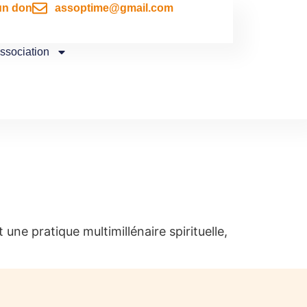
un don
assoptime@gmail.com
association
une pratique multimillénaire spirituelle,