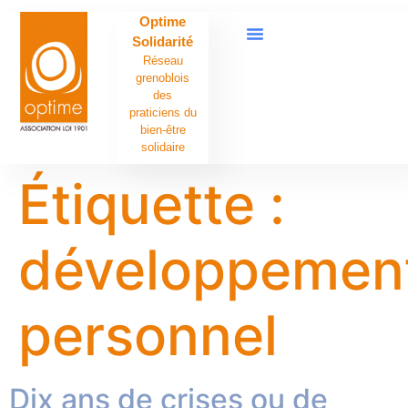
contenu
Optime
principal
Solidarité
Réseau
grenoblois
des
praticiens du
bien-être
solidaire
Étiquette :
développemen
personnel
Dix ans de crises ou de