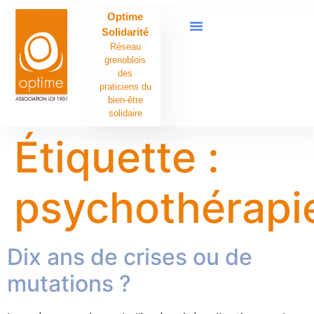
contenu
Optime
principal
Solidarité
Réseau
grenoblois
des
praticiens du
bien-être
solidaire
Étiquette :
psychothérapi
Dix ans de crises ou de
mutations ?