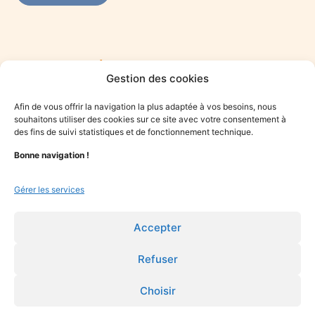
Rejoindre le réseau des praticiens du mieux-
Gestion des cookies
être
Vous êtes praticien·ne du mieux-être et souhaitez vous
Afin de vous offrir la navigation la plus adaptée à vos besoins, nous
engager dans une démarche solidaire ? Rejoignez le collectif
souhaitons utiliser des cookies sur ce site avec votre consentement à
Optime.
des fins de suivi statistiques et de fonctionnement technique.
Bonne navigation !
Je candidate
Gérer les services
Accepter
Refuser
Choisir