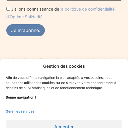
J'ai pris connaissance de
la politique de confidentialité
d'Optime Solidarité
.
Rejoindre le réseau des praticiens du mieux-
Gestion des cookies
être
Vous êtes praticien·ne du mieux-être et souhaitez vous
Afin de vous offrir la navigation la plus adaptée à vos besoins, nous
engager dans une démarche solidaire ? Rejoignez le collectif
souhaitons utiliser des cookies sur ce site avec votre consentement à
Optime.
des fins de suivi statistiques et de fonctionnement technique.
Bonne navigation !
Je candidate
Gérer les services
Accepter