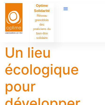
contenu
Optime
principal
Solidarité
Réseau
grenoblois
des
praticiens du
bien-être
solidaire
Un lieu
écologique
pour
développer