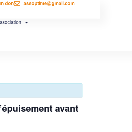
un don
assoptime@gmail.com
association
 l’épuisement avant