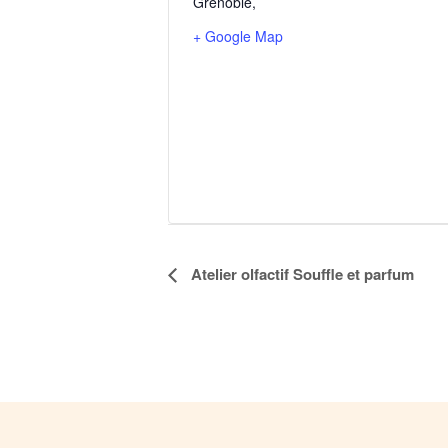
Grenoble
,
+ Google Map
Navigation
Atelier olfactif Souffle et parfum
Évènement