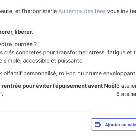
eute, et l’herboristerie
Au temps des fées
vous invite
crer, libérer.
votre journée ?
 clés concrètes pour transformer stress, fatigue et t
e simple, accessible et puissante.
ck olfactif personnalisé, roll-on ou brume enveloppant
a rentrée pour éviter l’épuisement avant Noël
3 atelie
”.
6 atelie
Ajouter au cal