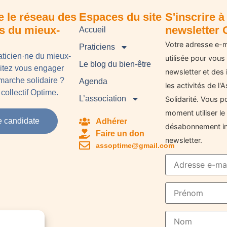
e le réseau des
Espaces du site
S'inscrire à 
ns du mieux-
newsletter 
Accueil
Votre adresse e-m
Praticiens
aticien·ne du mieux-
utilisée pour vous
Le blog du bien-être
aitez vous engager
newsletter et des 
arche solidaire ?
Agenda
les activités de l
collectif Optime.
L’association
Solidarité. Vous p
moment utiliser le 
e candidate
Adhérer
désabonnement in
Faire un don
newsletter.
assoptime@gmail.com