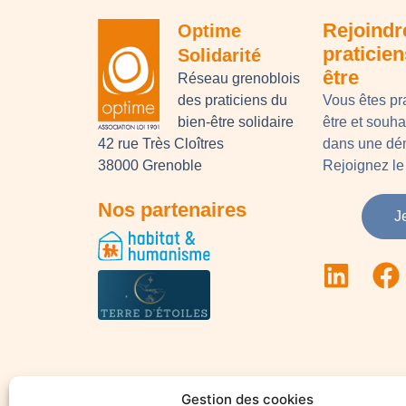
Rejoindr
Optime
praticie
Solidarité
être
Réseau grenoblois
des praticiens du
Vous êtes pr
bien-être solidaire
être et souh
42 rue Très Cloîtres
dans une dém
38000 Grenoble
Rejoignez le 
Nos partenaires
J
Gestion des cookies