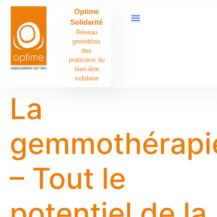
contenu
Optime
principal
Solidarité
Réseau
grenoblois
des
praticiens du
bien-être
solidaire
La
gemmothérapi
– Tout le
potentiel de la