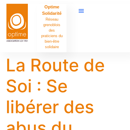
contenu
Optime
principal
Solidarité
Réseau
grenoblois
des
praticiens du
bien-être
solidaire
La Route de
Soi : Se
libérer des
abus du