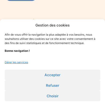
Rejoindre le réseau des praticiens du mieux-
Gestion des cookies
être
Vous êtes praticien·ne du mieux-être et souhaitez vous
Afin de vous offrir la navigation la plus adaptée à vos besoins, nous
engager dans une démarche solidaire ? Rejoignez le collectif
souhaitons utiliser des cookies sur ce site avec votre consentement à
Optime.
des fins de suivi statistiques et de fonctionnement technique.
Bonne navigation !
Je candidate
Gérer les services
Accepter
Refuser
Choisir