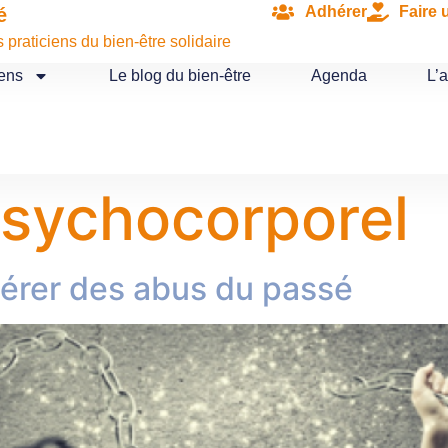
Adhérer
Faire 
é
praticiens du bien-être solidaire
iens
Le blog du bien-être
Agenda
L’
sychocorporel
ibérer des abus du passé