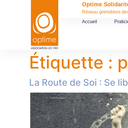
contenu
Optime Solidarit
principal
Réseau grenoblois des 
Accueil
Pratic
Étiquette :
p
La Route de Soi : Se l