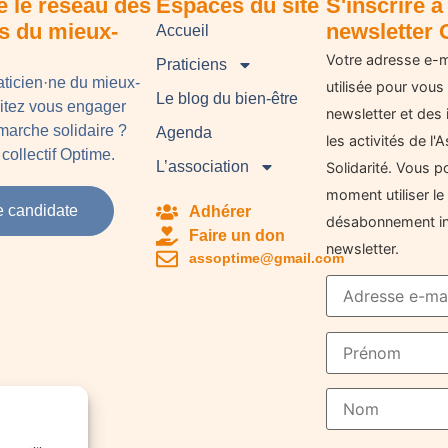
e le réseau des
Espaces du site
S'inscrire à 
ns du mieux-
newsletter 
Accueil
Votre adresse e-m
Praticiens
aticien·ne du mieux-
utilisée pour vous
Le blog du bien-être
aitez vous engager
newsletter et des 
arche solidaire ?
Agenda
les activités de l
collectif Optime.
L’association
Solidarité. Vous p
moment utiliser le 
e candidate
Adhérer
désabonnement in
Faire un don
newsletter.
assoptime@gmail.com