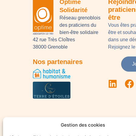
Rejoindr
Optime
praticie
Solidarité
être
Réseau grenoblois
des praticiens du
Vous êtes pr
bien-être solidaire
être et souh
42 rue Très Cloîtres
dans une dém
38000 Grenoble
Rejoignez le 
Nos partenaires
J
Gestion des cookies