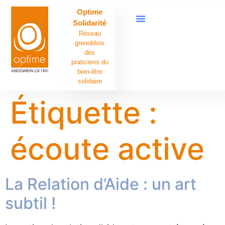
contenu
Optime
principal
Solidarité
Réseau
grenoblois
des
praticiens du
bien-être
solidaire
Étiquette :
écoute active
La Relation d’Aide : un art
subtil !