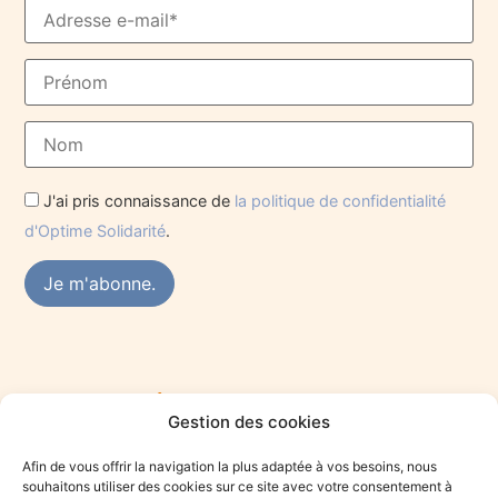
J'ai pris connaissance de
la politique de confidentialité
d'Optime Solidarité
.
Rejoindre le réseau des praticiens du mieux-
Gestion des cookies
être
Vous êtes praticien·ne du mieux-être et souhaitez vous
Afin de vous offrir la navigation la plus adaptée à vos besoins, nous
engager dans une démarche solidaire ? Rejoignez le collectif
souhaitons utiliser des cookies sur ce site avec votre consentement à
Optime.