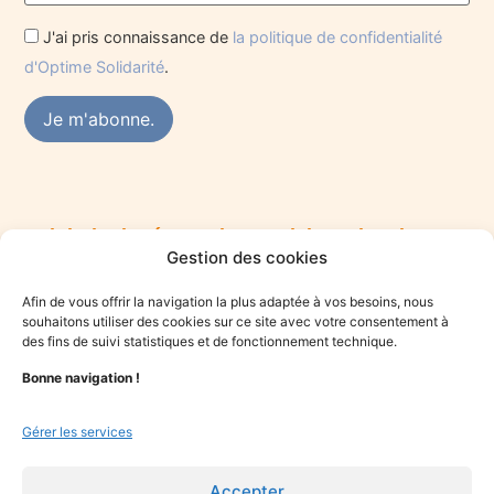
J'ai pris connaissance de
la politique de confidentialité
d'Optime Solidarité
.
Rejoindre le réseau des praticiens du mieux-
Gestion des cookies
être
Vous êtes praticien·ne du mieux-être et souhaitez vous
Afin de vous offrir la navigation la plus adaptée à vos besoins, nous
engager dans une démarche solidaire ? Rejoignez le collectif
souhaitons utiliser des cookies sur ce site avec votre consentement à
Optime.
des fins de suivi statistiques et de fonctionnement technique.
Bonne navigation !
Je candidate
Gérer les services
Accepter