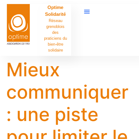
contenu
Optime
principal
Solidarité
Réseau
grenoblois
des
praticiens du
bien-être
solidaire
Mieux
communiquer
: une piste
pour limiter le