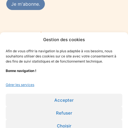
Rejoindre le réseau des praticiens du mieux-
Gestion des cookies
être
Vous êtes praticien·ne du mieux-être et souhaitez vous
Afin de vous offrir la navigation la plus adaptée à vos besoins, nous
engager dans une démarche solidaire ? Rejoignez le collectif
souhaitons utiliser des cookies sur ce site avec votre consentement à
Optime.
des fins de suivi statistiques et de fonctionnement technique.
Bonne navigation !
Je candidate
Gérer les services
Accepter
Refuser
Choisir