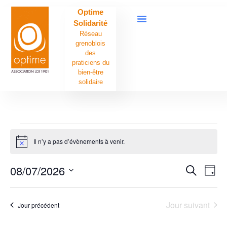
Optime
Solidarité
Réseau
grenoblois
des
praticiens du
bien-être
solidaire
Il n’y a pas d’évènements à venir.
Notice
Rech
Na
08/07/2026
Recherche
Jour
Sélectionnez
de
et
une
date.
vu
Jour suivant
Jour précédent
navig
Év