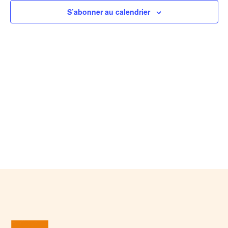
de
S’abonner au calendrier
vues
Évèn