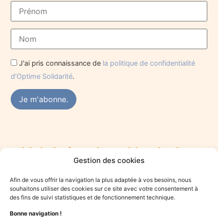
J'ai pris connaissance de
la politique de confidentialité
d'Optime Solidarité
.
Rejoindre le réseau des praticiens du mieux-
Gestion des cookies
être
Vous êtes praticien·ne du mieux-être et souhaitez vous
Afin de vous offrir la navigation la plus adaptée à vos besoins, nous
engager dans une démarche solidaire ? Rejoignez le collectif
souhaitons utiliser des cookies sur ce site avec votre consentement à
Optime.
des fins de suivi statistiques et de fonctionnement technique.
Bonne navigation !
Je candidate