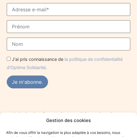
J'ai pris connaissance de
la politique de confidentialité
d'Optime Solidarité
.
Rejoindre le réseau des praticiens du mieux-
Gestion des cookies
être
Vous êtes praticien·ne du mieux-être et souhaitez vous
Afin de vous offrir la navigation la plus adaptée à vos besoins, nous
engager dans une démarche solidaire ? Rejoignez le collectif