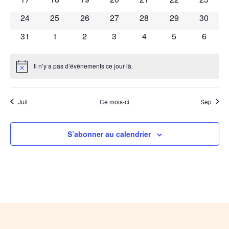
Évèn
0 évènements
0 évènements
0 évènements
0 évènements
0 évènements
0 évènements
0 évène
24
25
26
27
28
29
30
0 évènements
0 évènements
0 évènements
0 évènements
0 évènements
0 évènements
0 évèn
31
1
2
3
4
5
6
Il n’y a pas d’évènements ce jour là.
Notice
Juil
Ce mois-ci
Sep
S’abonner au calendrier